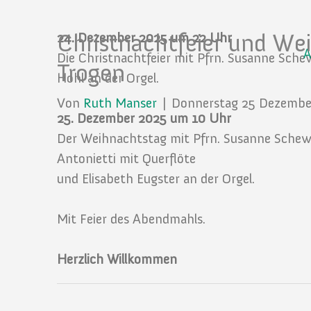
Christnachtfeier und Wei
24. Dezember 2025 um 22 Uhr
Die Christnachtfeier mit Pfrn. Susanne Sch
Trogen
Hohl an der Orgel.
Von
Ruth Manser
|
Donnerstag 25 Dezembe
25. Dezember 2025 um 10 Uhr
Der Weihnachtstag mit Pfrn. Susanne Schewe
Antonietti mit Querflöte
und Elisabeth Eugster an der Orgel.
Mit Feier des Abendmahls.
Herzlich Willkommen